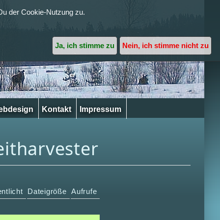
Du der Cookie-Nutzung zu.
Ja, ich stimme zu
Nein, ich stimme nicht zu
ebdesign
Kontakt
Impressum
itharvester
entlicht
Dateigröße
Aufrufe