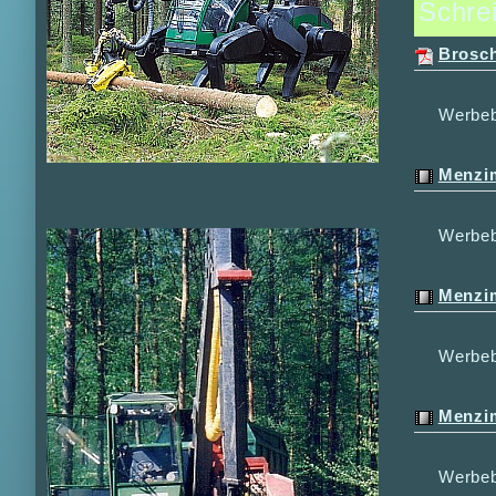
Schrei
Brosch
Werbeb
Menzi
Werbeb
Menzi
Werbeb
Menzi
Werbeb